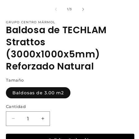
de
1
/
3
GRUPO CENTRO MÁRMOL
Baldosa de TECHLAM
Strattos
(3000x1000x5mm)
Reforzado Natural
Tamaño
Baldosas de 3.00 m2
Cantidad
Reducir
Aumentar
cantidad
cantidad
para
para