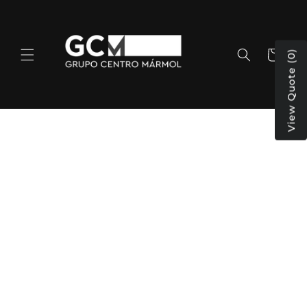
Ir
directamente
al contenido
Carrito
View Quote (0)
Ir
directamente
a la
información
del producto