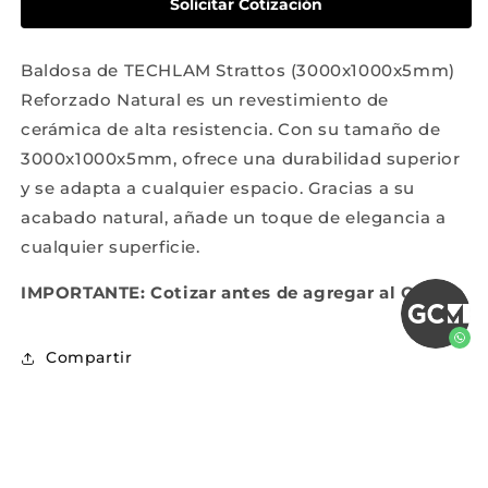
Solicitar Cotización
Baldosa
Baldosa
de
de
TECHLAM
TECHLAM
Baldosa de TECHLAM Strattos (3000x1000x5mm)
Strattos
Strattos
(3000x1000x5mm)
(3000x1000x5mm)
Reforzado Natural es un revestimiento de
Reforzado
Reforzado
cerámica de alta resistencia. Con su tamaño de
Natural
Natural
3000x1000x5mm, ofrece una durabilidad superior
y se adapta a cualquier espacio. Gracias a su
acabado natural, añade un toque de elegancia a
cualquier superficie.
IMPORTANTE: Cotizar antes de agregar al Carrito
Compartir